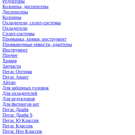
Редукторы
Колонны, диспенсеры
Диспенсеры
Колонны
Охладители, сплит-системы
Охладители
Сплит-системы
Промывка, химия, инструмент
Промывочные емкости, адаптеры
Инструмент
Прочее
Химия
Запчасти
Пегас Оптима
Пегас Авант
Айтап
Для заборных головок
Для охладителей
Для редукторов
Для фитингов кег
Пегас Драйв
Пегас Драйв S
Пегас Ю Классик
Пегас Классик
Пегас Нео Классик