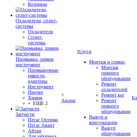
Колонны
Охладители, сплит-
системы
Охладители
Сплит-
системы
Услуги
Промывка, химия,
Монтаж и сервис
инструмент
Монтаж
Промывочные
пивного
емкости,
оборудования
адаптеры
Ремонт
Инструмент
охладителей
Прочее
Ремонт кег
Химия
Бл
Акции
Ремонт
+ ЕЩЕ 2
пивного
оборудования
Запчасти
Выкуп и
Пегас Оптима
консультации
Пегас Авант
Выкуп
Айтап
оборудования
Для заборных