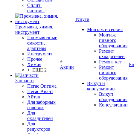
Сплит-
системы
Услуги
Промывка, химия,
Монтаж и сервис
инструмент
Монтаж
Промывочные
пивного
емкости,
оборудования
адаптеры
Ремонт
Инструмент
охладителей
Прочее
Ремонт кег
Химия
Бл
Акции
Ремонт
+ ЕЩЕ 2
пивного
оборудования
Запчасти
Выкуп и
Пегас Оптима
консультации
Пегас Авант
Выкуп
Айтап
оборудования
Для заборных
Консультации
головок
Для
охладителей
Для
редукторов