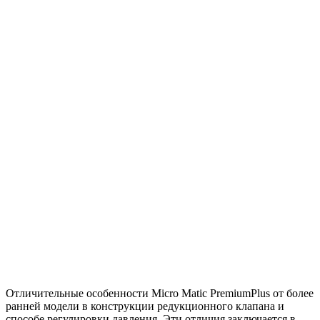
Отличительные особенности Micro Matic PremiumPlus от более
ранней модели в конструкции редукционного клапана и
способе регулировки давления. Эти отличия заключается в