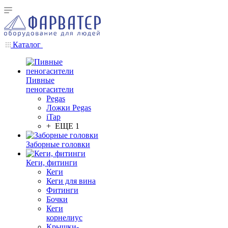
Каталог
Пивные
пеногасители
Pegas
Ложки Pegas
iTap
+ ЕЩЕ 1
Заборные головки
Кеги, фитинги
Кеги
Кеги для вина
Фитинги
Бочки
Кеги
корнелиус
Крышки-