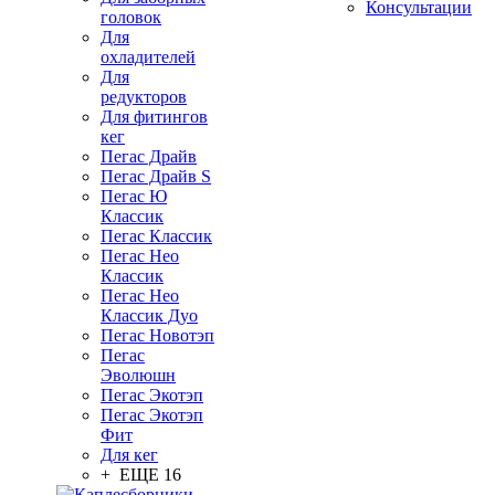
Консультации
головок
Для
охладителей
Для
редукторов
Для фитингов
кег
Пегас Драйв
Пегас Драйв S
Пегас Ю
Классик
Пегас Классик
Пегас Нео
Классик
Пегас Нео
Классик Дуо
Пегас Новотэп
Пегас
Эволюшн
Пегас Экотэп
Пегас Экотэп
Фит
Для кег
+ ЕЩЕ 16