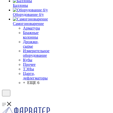
Баллоны
Оборудование б/у
Самогоноварение
Арматура
Бражные
колонны
Дрожжи,
сырье
Измерительное
оборудование
Кубы
Прочее
ТЭНы
Царги,
дефлегматоры
+ ЕЩЕ 6