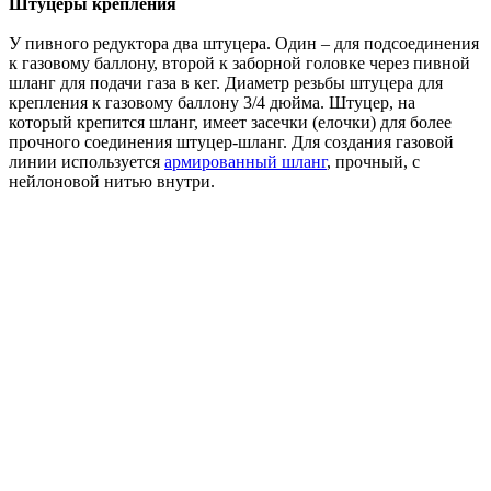
Штуцеры крепления
У пивного редуктора два штуцера. Один – для подсоединения
к газовому баллону, второй к заборной головке через пивной
шланг для подачи газа в кег. Диаметр резьбы штуцера для
крепления к газовому баллону 3/4 дюйма. Штуцер, на
который крепится шланг, имеет засечки (елочки) для более
прочного соединения штуцер-шланг. Для создания газовой
линии используется
армированный шланг
, прочный, с
нейлоновой нитью внутри.