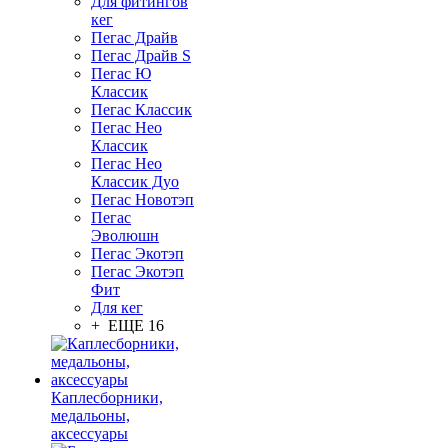
Для фитингов
кег
Пегас Драйв
Пегас Драйв S
Пегас Ю
Классик
Пегас Классик
Пегас Нео
Классик
Пегас Нео
Классик Дуо
Пегас Новотэп
Пегас
Эволюшн
Пегас Экотэп
Пегас Экотэп
Фит
Для кег
+ ЕЩЕ 16
Каплесборники,
медальоны,
аксессуары