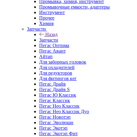
Промывка, химия, инструмент
Промывочные емкости, адаптеры
Инструмент
Прочее
Химия
Запчасти
Назад
Запчасти
Пегас Оптима
Пегас Авант
Айтап
Для заборных головок
Для охладителей
Для редукторов
Для фитингов кег
Пегас Драйв
Пегас Драйв S
Пегас Ю Классик
Пегас Классик
Пегас Нео Классик
Пегас Нео Классик Дуо
Пегас Новотэп
Пегас Эволюшн
Пегас Экотэп
Пегас Экотэп Фит