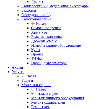
Для кег
Каплесборники, медальоны, аксессуары
Баллоны
Оборудование б/у
Самогоноварение
Назад
Самогоноварение
Арматура
Бражные колонны
Дрожжи, сырье
Измерительное оборудование
Кубы
Прочее
ТЭНы
Царги, дефлегматоры
Акции
Услуги
Назад
Услуги
Монтаж и сервис
Назад
Монтаж и сервис
Монтаж пивного оборудования
Ремонт охладителей
Ремонт кег