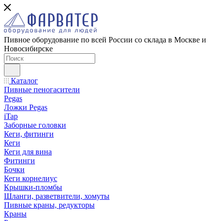
Пивное оборудование по всей России со склада в Москве и
Новосибирске
Каталог
Пивные пеногасители
Pegas
Ложки Pegas
iTap
Заборные головки
Кеги, фитинги
Кеги
Кеги для вина
Фитинги
Бочки
Кеги корнелиус
Крышки-пломбы
Шланги, разветвители, хомуты
Пивные краны, редукторы
Краны