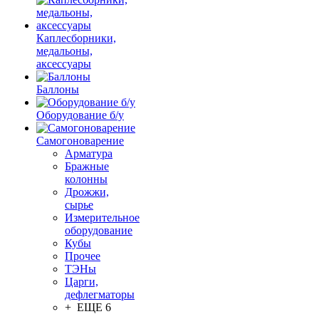
Каплесборники,
медальоны,
аксессуары
Баллоны
Оборудование б/у
Самогоноварение
Арматура
Бражные
колонны
Дрожжи,
сырье
Измерительное
оборудование
Кубы
Прочее
ТЭНы
Царги,
дефлегматоры
+ ЕЩЕ 6