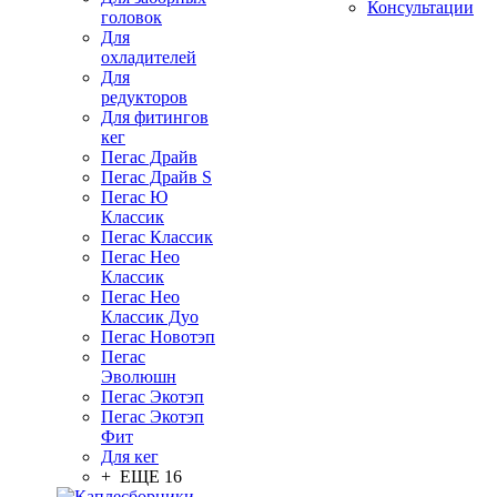
Консультации
головок
Для
охладителей
Для
редукторов
Для фитингов
кег
Пегас Драйв
Пегас Драйв S
Пегас Ю
Классик
Пегас Классик
Пегас Нео
Классик
Пегас Нео
Классик Дуо
Пегас Новотэп
Пегас
Эволюшн
Пегас Экотэп
Пегас Экотэп
Фит
Для кег
+ ЕЩЕ 16