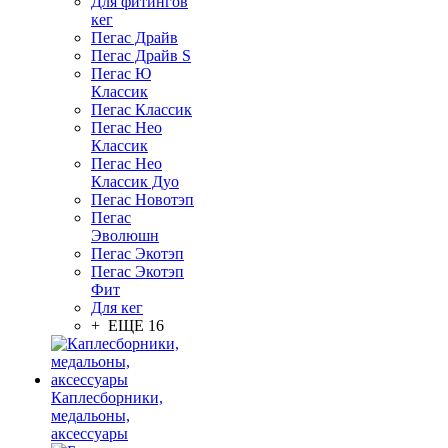
Для фитингов
кег
Пегас Драйв
Пегас Драйв S
Пегас Ю
Классик
Пегас Классик
Пегас Нео
Классик
Пегас Нео
Классик Дуо
Пегас Новотэп
Пегас
Эволюшн
Пегас Экотэп
Пегас Экотэп
Фит
Для кег
+ ЕЩЕ 16
Каплесборники,
медальоны,
аксессуары