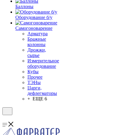
Баллоны
Оборудование б/у
Самогоноварение
Арматура
Бражные
колонны
Дрожжи,
сырье
Измерительное
оборудование
Кубы
Прочее
ТЭНы
Царги,
дефлегматоры
+ ЕЩЕ 6