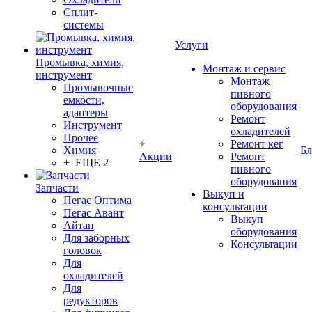
Сплит-
системы
Услуги
Промывка, химия,
Монтаж и сервис
инструмент
Монтаж
Промывочные
пивного
емкости,
оборудования
адаптеры
Ремонт
Инструмент
охладителей
Прочее
Ремонт кег
Химия
Бл
Акции
Ремонт
+ ЕЩЕ 2
пивного
оборудования
Запчасти
Выкуп и
Пегас Оптима
консультации
Пегас Авант
Выкуп
Айтап
оборудования
Для заборных
Консультации
головок
Для
охладителей
Для
редукторов