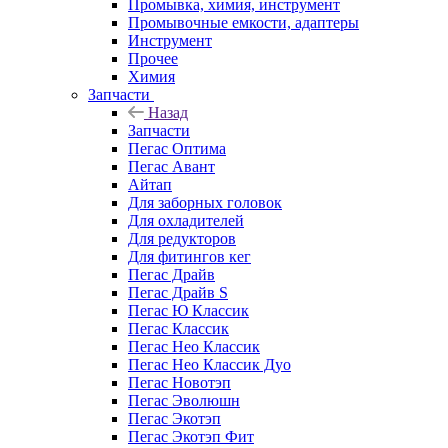
Промывка, химия, инструмент
Промывочные емкости, адаптеры
Инструмент
Прочее
Химия
Запчасти
Назад
Запчасти
Пегас Оптима
Пегас Авант
Айтап
Для заборных головок
Для охладителей
Для редукторов
Для фитингов кег
Пегас Драйв
Пегас Драйв S
Пегас Ю Классик
Пегас Классик
Пегас Нео Классик
Пегас Нео Классик Дуо
Пегас Новотэп
Пегас Эволюшн
Пегас Экотэп
Пегас Экотэп Фит