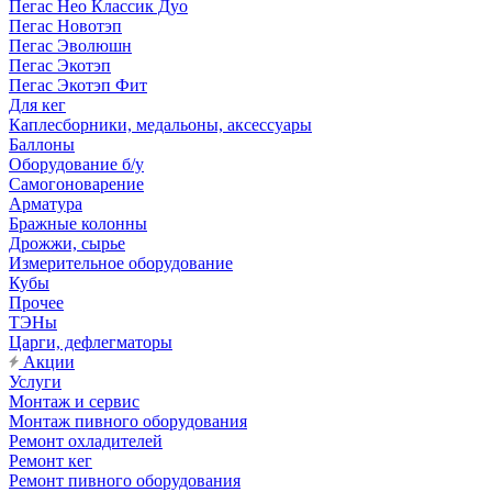
Пегас Нео Классик Дуо
Пегас Новотэп
Пегас Эволюшн
Пегас Экотэп
Пегас Экотэп Фит
Для кег
Каплесборники, медальоны, аксессуары
Баллоны
Оборудование б/у
Самогоноварение
Арматура
Бражные колонны
Дрожжи, сырье
Измерительное оборудование
Кубы
Прочее
ТЭНы
Царги, дефлегматоры
Акции
Услуги
Монтаж и сервис
Монтаж пивного оборудования
Ремонт охладителей
Ремонт кег
Ремонт пивного оборудования