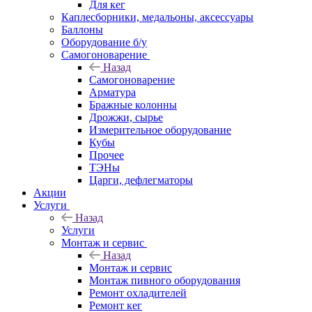
Для кег
Каплесборники, медальоны, аксессуары
Баллоны
Оборудование б/у
Самогоноварение
Назад
Самогоноварение
Арматура
Бражные колонны
Дрожжи, сырье
Измерительное оборудование
Кубы
Прочее
ТЭНы
Царги, дефлегматоры
Акции
Услуги
Назад
Услуги
Монтаж и сервис
Назад
Монтаж и сервис
Монтаж пивного оборудования
Ремонт охладителей
Ремонт кег