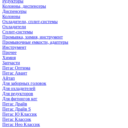
Редукторы
Колонны, диспенсеры
Диспенсеры
Колонны
Охладители, сплит-системы
Охладители
Сплит-системы
Промывка, химия, инструмент
Промывочные емкости, адаптеры
Инструмент
Прочее
Химия
Запчасти
Пегас Оптима
Пегас Авант
Айтап
Для заборных головок
Для охладителей
Для редукторов
Для фитингов кег
Пегас Драйв
Пегас Драйв S
Пегас Ю Классик
Пегас Классик
Пегас Нео Классик