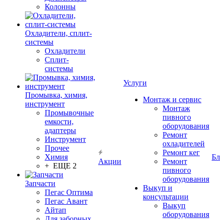
Колонны
Охладители, сплит-
системы
Охладители
Сплит-
системы
Услуги
Промывка, химия,
Монтаж и сервис
инструмент
Монтаж
Промывочные
пивного
емкости,
оборудования
адаптеры
Ремонт
Инструмент
охладителей
Прочее
Ремонт кег
Химия
Бл
Акции
Ремонт
+ ЕЩЕ 2
пивного
оборудования
Запчасти
Выкуп и
Пегас Оптима
консультации
Пегас Авант
Выкуп
Айтап
оборудования
Для заборных