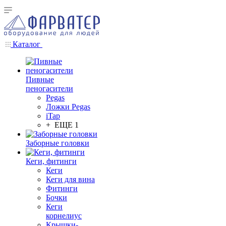
Каталог
Пивные
пеногасители
Pegas
Ложки Pegas
iTap
+ ЕЩЕ 1
Заборные головки
Кеги, фитинги
Кеги
Кеги для вина
Фитинги
Бочки
Кеги
корнелиус
Крышки-