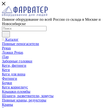
Пивное оборудование по всей России со склада в Москве и
Новосибирске
Каталог
Пивные пеногасители
Pegas
Ложки Pegas
iTap
Заборные головки
Кеги, фитинги
Кеги
Кеги для вина
Фитинги
Бочки
Кеги корнелиус
Крышки-пломбы
Шланги, разветвители, хомуты
Пивные краны, редукторы
Краны