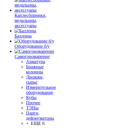
Каплесборники,
медальоны,
аксессуары
Баллоны
Оборудование б/у
Самогоноварение
Арматура
Бражные
колонны
Дрожжи,
сырье
Измерительное
оборудование
Кубы
Прочее
ТЭНы
Царги,
дефлегматоры
+ ЕЩЕ 6