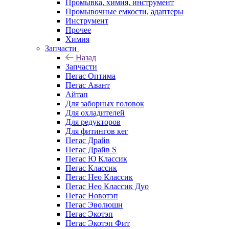
Промывка, химия, инструмент
Промывочные емкости, адаптеры
Инструмент
Прочее
Химия
Запчасти
Назад
Запчасти
Пегас Оптима
Пегас Авант
Айтап
Для заборных головок
Для охладителей
Для редукторов
Для фитингов кег
Пегас Драйв
Пегас Драйв S
Пегас Ю Классик
Пегас Классик
Пегас Нео Классик
Пегас Нео Классик Дуо
Пегас Новотэп
Пегас Эволюшн
Пегас Экотэп
Пегас Экотэп Фит