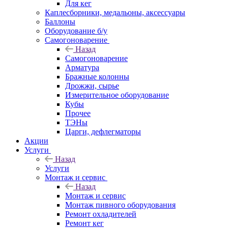
Для кег
Каплесборники, медальоны, аксессуары
Баллоны
Оборудование б/у
Самогоноварение
Назад
Самогоноварение
Арматура
Бражные колонны
Дрожжи, сырье
Измерительное оборудование
Кубы
Прочее
ТЭНы
Царги, дефлегматоры
Акции
Услуги
Назад
Услуги
Монтаж и сервис
Назад
Монтаж и сервис
Монтаж пивного оборудования
Ремонт охладителей
Ремонт кег