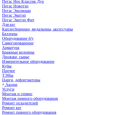
Пегас Нео Классик Дуо
Пегас Новотэп
Пегас Эволюшн
Пегас Экотэп
Пегас Экотэп Фит
Для кег
Каплесборники, медальоны, аксессуары
Баллоны
Оборудование б/у
Самогоноварение
Арматура
Бражные колонны
Дрожжи, сырье
Измерительное оборудование
Кубы
Прочее
ТЭНы
Царги, дефлегматоры
Акции
Услуги
Монтаж и сервис
Монтаж пивного оборудования
Ремонт охладителей
Ремонт кег
Ремонт пивного оборудования