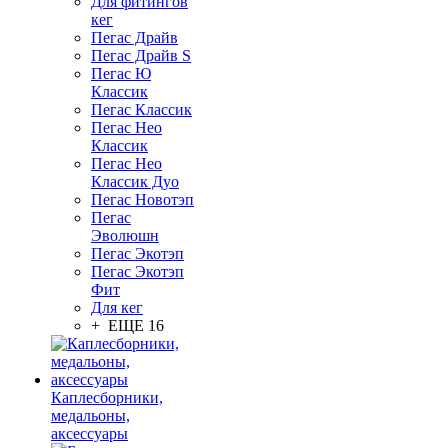
Для фитингов
кег
Пегас Драйв
Пегас Драйв S
Пегас Ю
Классик
Пегас Классик
Пегас Нео
Классик
Пегас Нео
Классик Дуо
Пегас Новотэп
Пегас
Эволюшн
Пегас Экотэп
Пегас Экотэп
Фит
Для кег
+ ЕЩЕ 16
Каплесборники,
медальоны,
аксессуары