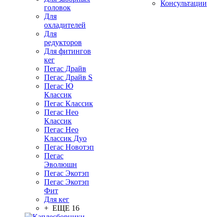
Консультации
головок
Для
охладителей
Для
редукторов
Для фитингов
кег
Пегас Драйв
Пегас Драйв S
Пегас Ю
Классик
Пегас Классик
Пегас Нео
Классик
Пегас Нео
Классик Дуо
Пегас Новотэп
Пегас
Эволюшн
Пегас Экотэп
Пегас Экотэп
Фит
Для кег
+ ЕЩЕ 16