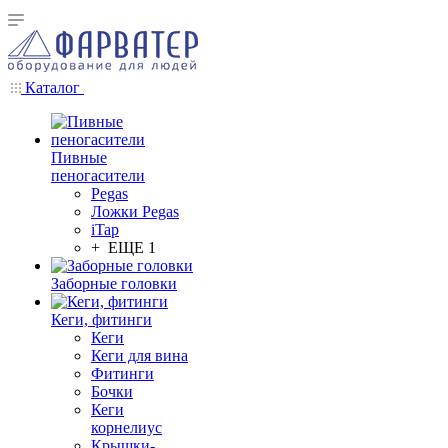
Каталог
Пивные
пеногасители
Pegas
Ложки Pegas
iTap
+ ЕЩЕ 1
Заборные головки
Кеги, фитинги
Кеги
Кеги для вина
Фитинги
Бочки
Кеги
корнелиус
Крышки-