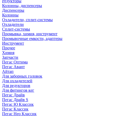
Редукторы
Колонны, диспенсеры
Диспенсеры
Колонны
Охладители, сплит-системы
Охладители
Сплит-системы
Промывка, химия, инструмент
Промывочные емкости, адаптеры
Инструмент
Прочее
Химия
Запчасти
Пегас Оптима
Пегас Авант
Айтап
Для заборных головок
Для охладителей
Для редукторов
Для фитингов кег
Пегас Драйв
Пегас Драйв S
Пегас Ю Классик
Пегас Классик
Пегас Нео Классик