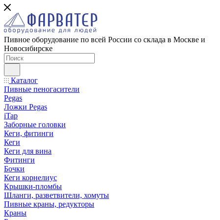
Пивное оборудование по всей России со склада в Москве и
Новосибирске
Каталог
Пивные пеногасители
Pegas
Ложки Pegas
iTap
Заборные головки
Кеги, фитинги
Кеги
Кеги для вина
Фитинги
Бочки
Кеги корнелиус
Крышки-пломбы
Шланги, разветвители, хомуты
Пивные краны, редукторы
Краны