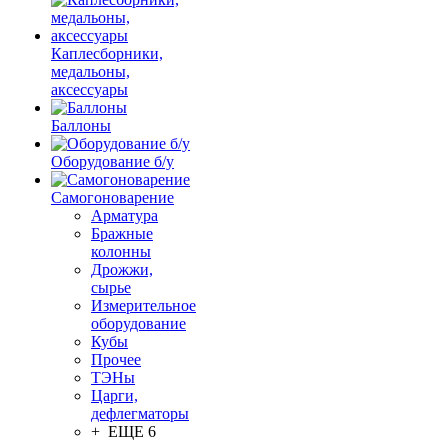
Каплесборники,
медальоны,
аксессуары
Баллоны
Оборудование б/у
Самогоноварение
Арматура
Бражные
колонны
Дрожжи,
сырье
Измерительное
оборудование
Кубы
Прочее
ТЭНы
Царги,
дефлегматоры
+ ЕЩЕ 6