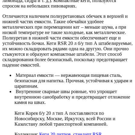
лимонада, сидра и т. д.). Компактные кеги, пользуются
спросом на небольших пивоварнях.
Отличаются наличием полиуретановых обечаек в верхней и
нижней частях емкости. Такие обечайки удобнее
металлических при перемещении кег – меньше шума, а при
низкой температуре не такие холодные, как металлические.
Полиуретан в нижней части емкости обеспечивает еще и
устойчивость бочки. Кеги RSR 20 л б/у тип А штабелируемые,
их можно складировать рядами одна на другую. Они прочно
стыкуются и образуют компактные штабели. Этот способ
складирования более безопасный, поскольку предотвращает
падение емкостей.
Материал емкости — нержавеющая пищевая сталь,
безопасная для напитка. Прочная, устойчивая к ударам и
царапинам.
Внутренние сварные швы ровные, что упрощает
внутреннюю санобработку и предотвращает отложение
камня на швах.
Кеги Корея б/у 20 л тип А поставляются по
Новосибирску, Москве, Иркутску, всей России и
Казахстану любой транспортной компанией.
Коллекция:
Кеги 20
литров
,
стандарт RSR