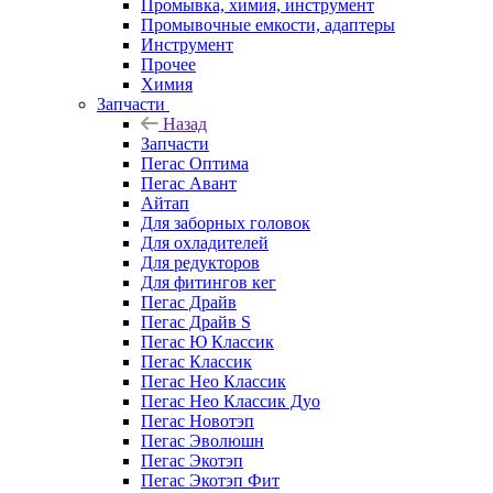
Промывка, химия, инструмент
Промывочные емкости, адаптеры
Инструмент
Прочее
Химия
Запчасти
Назад
Запчасти
Пегас Оптима
Пегас Авант
Айтап
Для заборных головок
Для охладителей
Для редукторов
Для фитингов кег
Пегас Драйв
Пегас Драйв S
Пегас Ю Классик
Пегас Классик
Пегас Нео Классик
Пегас Нео Классик Дуо
Пегас Новотэп
Пегас Эволюшн
Пегас Экотэп
Пегас Экотэп Фит