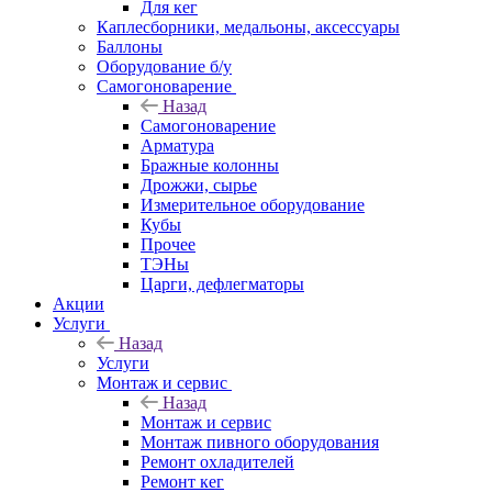
Для кег
Каплесборники, медальоны, аксессуары
Баллоны
Оборудование б/у
Самогоноварение
Назад
Самогоноварение
Арматура
Бражные колонны
Дрожжи, сырье
Измерительное оборудование
Кубы
Прочее
ТЭНы
Царги, дефлегматоры
Акции
Услуги
Назад
Услуги
Монтаж и сервис
Назад
Монтаж и сервис
Монтаж пивного оборудования
Ремонт охладителей
Ремонт кег