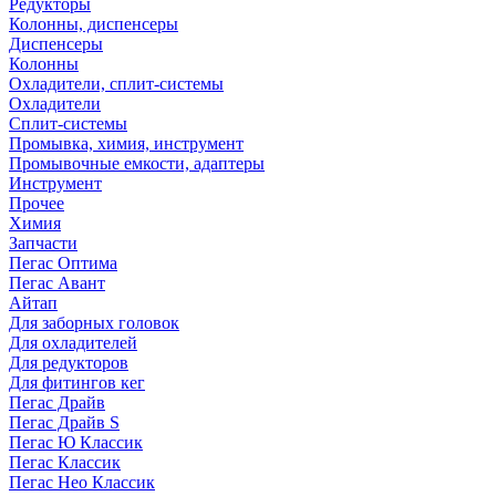
Редукторы
Колонны, диспенсеры
Диспенсеры
Колонны
Охладители, сплит-системы
Охладители
Сплит-системы
Промывка, химия, инструмент
Промывочные емкости, адаптеры
Инструмент
Прочее
Химия
Запчасти
Пегас Оптима
Пегас Авант
Айтап
Для заборных головок
Для охладителей
Для редукторов
Для фитингов кег
Пегас Драйв
Пегас Драйв S
Пегас Ю Классик
Пегас Классик
Пегас Нео Классик