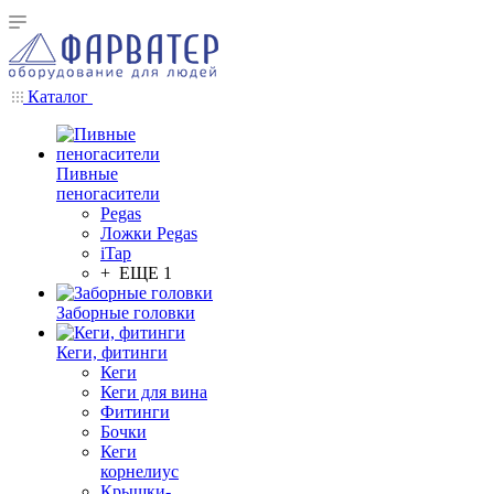
Каталог
Пивные
пеногасители
Pegas
Ложки Pegas
iTap
+ ЕЩЕ 1
Заборные головки
Кеги, фитинги
Кеги
Кеги для вина
Фитинги
Бочки
Кеги
корнелиус
Крышки-