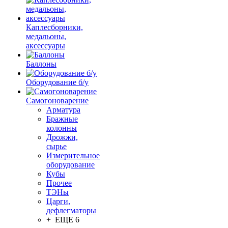
Каплесборники,
медальоны,
аксессуары
Баллоны
Оборудование б/у
Самогоноварение
Арматура
Бражные
колонны
Дрожжи,
сырье
Измерительное
оборудование
Кубы
Прочее
ТЭНы
Царги,
дефлегматоры
+ ЕЩЕ 6