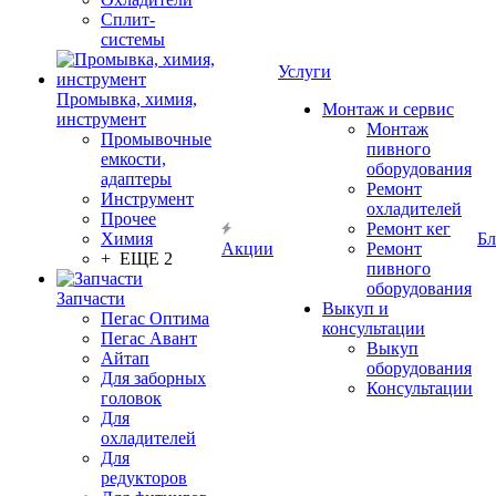
Сплит-
системы
Услуги
Промывка, химия,
Монтаж и сервис
инструмент
Монтаж
Промывочные
пивного
емкости,
оборудования
адаптеры
Ремонт
Инструмент
охладителей
Прочее
Ремонт кег
Химия
Бл
Акции
Ремонт
+ ЕЩЕ 2
пивного
оборудования
Запчасти
Выкуп и
Пегас Оптима
консультации
Пегас Авант
Выкуп
Айтап
оборудования
Для заборных
Консультации
головок
Для
охладителей
Для
редукторов