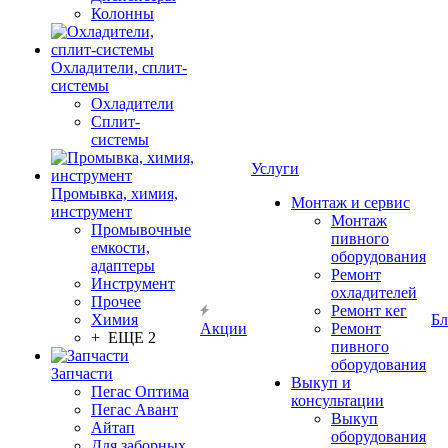
Колонны
Охладители, сплит-
системы
Охладители
Сплит-
системы
Услуги
Промывка, химия,
Монтаж и сервис
инструмент
Монтаж
Промывочные
пивного
емкости,
оборудования
адаптеры
Ремонт
Инструмент
охладителей
Прочее
Ремонт кег
Химия
Бл
Акции
Ремонт
+ ЕЩЕ 2
пивного
оборудования
Запчасти
Выкуп и
Пегас Оптима
консультации
Пегас Авант
Выкуп
Айтап
оборудования
Для заборных