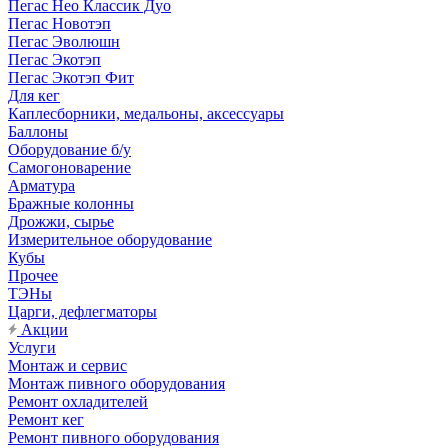
Пегас Нео Классик Дуо
Пегас Новотэп
Пегас Эволюшн
Пегас Экотэп
Пегас Экотэп Фит
Для кег
Каплесборники, медальоны, аксессуары
Баллоны
Оборудование б/у
Самогоноварение
Арматура
Бражные колонны
Дрожжи, сырье
Измерительное оборудование
Кубы
Прочее
ТЭНы
Царги, дефлегматоры
Акции
Услуги
Монтаж и сервис
Монтаж пивного оборудования
Ремонт охладителей
Ремонт кег
Ремонт пивного оборудования