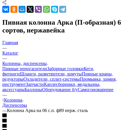
Пивная колонна Арка (П-образная) 6
сортов, нержавейка
Главная
—
Каталог
—
Колонны, диспенсеры
Пивные пеногасители
Заборные головки
Кеги,
фитинги
Шланги, разветвители, хомуты
Пивные краны,
редукторы
Охладители, сплит-системы
Промывка, химия,
инструмент
Запчасти
Каплесборники, медальоны,
аксессуары
Баллоны
Оборудование б/у
Самогоноварение
—
Колонны
Диспенсеры
—
Колонна Арка на 06 с.п. ф89 нерж. сталь