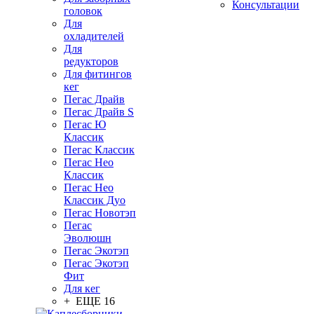
Консультации
головок
Для
охладителей
Для
редукторов
Для фитингов
кег
Пегас Драйв
Пегас Драйв S
Пегас Ю
Классик
Пегас Классик
Пегас Нео
Классик
Пегас Нео
Классик Дуо
Пегас Новотэп
Пегас
Эволюшн
Пегас Экотэп
Пегас Экотэп
Фит
Для кег
+ ЕЩЕ 16