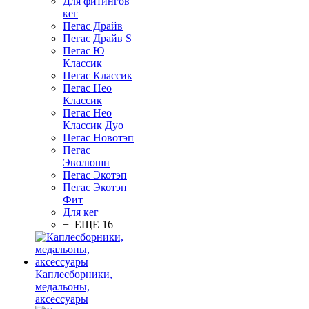
Для фитингов
кег
Пегас Драйв
Пегас Драйв S
Пегас Ю
Классик
Пегас Классик
Пегас Нео
Классик
Пегас Нео
Классик Дуо
Пегас Новотэп
Пегас
Эволюшн
Пегас Экотэп
Пегас Экотэп
Фит
Для кег
+ ЕЩЕ 16
Каплесборники,
медальоны,
аксессуары