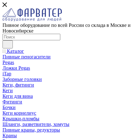
Пивное оборудование по всей России со склада в Москве и
Новосибирске
Каталог
Пивные пеногасители
Pegas
Ложки Pegas
iTap
Заборные головки
Кеги, фитинги
Кеги
Кеги для вина
Фитинги
Бочки
Кеги корнелиус
Крышки-пломбы
Шланги, разветвители, хомуты
Пивные краны, редукторы
Краны