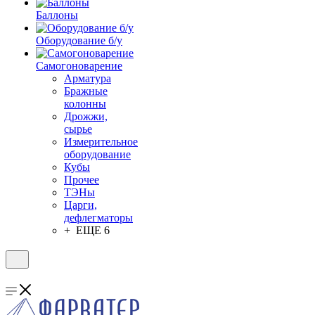
Баллоны
Оборудование б/у
Самогоноварение
Арматура
Бражные
колонны
Дрожжи,
сырье
Измерительное
оборудование
Кубы
Прочее
ТЭНы
Царги,
дефлегматоры
+ ЕЩЕ 6