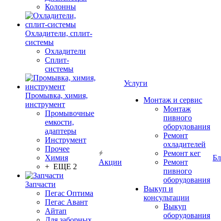
Колонны
Охладители, сплит-
системы
Охладители
Сплит-
системы
Услуги
Промывка, химия,
Монтаж и сервис
инструмент
Монтаж
Промывочные
пивного
емкости,
оборудования
адаптеры
Ремонт
Инструмент
охладителей
Прочее
Ремонт кег
Химия
Бл
Акции
Ремонт
+ ЕЩЕ 2
пивного
оборудования
Запчасти
Выкуп и
Пегас Оптима
консультации
Пегас Авант
Выкуп
Айтап
оборудования
Для заборных