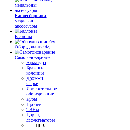
Каплесборники,
медальоны,
аксессуары
Баллоны
Оборудование б/у
Самогоноварение
Арматура
Бражные
колонны
Дрожжи,
сырье
Измерительное
оборудование
Кубы
Прочее
ТЭНы
Царги,
дефлегматоры
+ ЕЩЕ 6