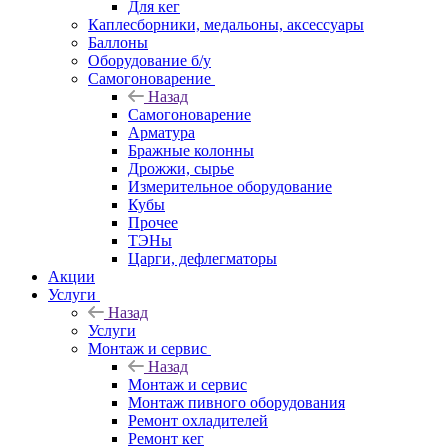
Для кег
Каплесборники, медальоны, аксессуары
Баллоны
Оборудование б/у
Самогоноварение
Назад
Самогоноварение
Арматура
Бражные колонны
Дрожжи, сырье
Измерительное оборудование
Кубы
Прочее
ТЭНы
Царги, дефлегматоры
Акции
Услуги
Назад
Услуги
Монтаж и сервис
Назад
Монтаж и сервис
Монтаж пивного оборудования
Ремонт охладителей
Ремонт кег