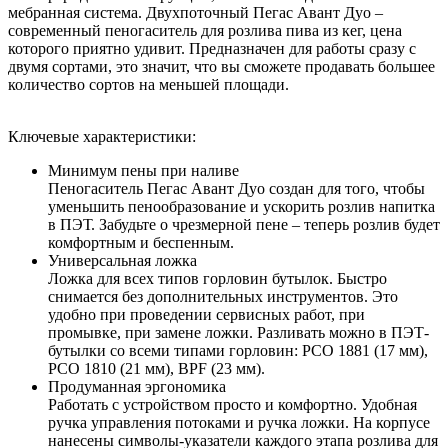
мебранная система. Двухпоточный Пегас Авант Дуо –
современный пеногаситель для розлива пива из кег, цена
которого приятно удивит. Предназначен для работы сразу с
двумя сортами, это значит, что вы сможете продавать большее
количество сортов на меньшей площади.
Ключевые характеристики:
Минимум пены при наливе
Пеногаситель Пегас Авант Дуо создан для того, чтобы
уменьшить пенообразование и ускорить розлив напитка
в ПЭТ. Забудьте о чрезмерной пене – теперь розлив будет
комфортным и беспенным.
Универсальная ложка
Ложка для всех типов горловин бутылок. Быстро
снимается без дополнительных инструментов. Это
удобно при проведении сервисных работ, при
промывке, при замене ложки. Разливать можно в ПЭТ-
бутылки со всеми типами горловин: PCO 1881 (17 мм),
PCO 1810 (21 мм), BPF (23 мм).
Продуманная эргономика
Работать с устройством просто и комфортно. Удобная
ручка управления потоками и ручка ложки. На корпусе
нанесены символы-указатели каждого этапа розлива для