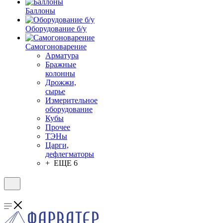
Баллоны
Оборудование б/у
Самогоноварение
Арматура
Бражные
колонны
Дрожжи,
сырье
Измерительное
оборудование
Кубы
Прочее
ТЭНы
Царги,
дефлегматоры
+ ЕЩЕ 6