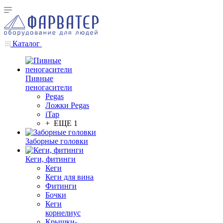
Каталог
Пивные
пеногасители
Pegas
Ложки Pegas
iTap
+ ЕЩЕ 1
Заборные головки
Кеги, фитинги
Кеги
Кеги для вина
Фитинги
Бочки
Кеги
корнелиус
Крышки-