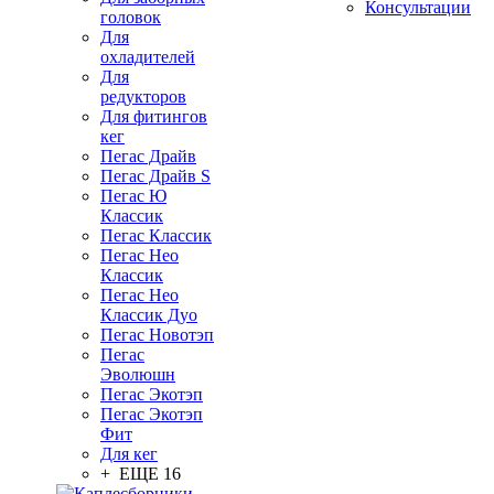
Консультации
головок
Для
охладителей
Для
редукторов
Для фитингов
кег
Пегас Драйв
Пегас Драйв S
Пегас Ю
Классик
Пегас Классик
Пегас Нео
Классик
Пегас Нео
Классик Дуо
Пегас Новотэп
Пегас
Эволюшн
Пегас Экотэп
Пегас Экотэп
Фит
Для кег
+ ЕЩЕ 16