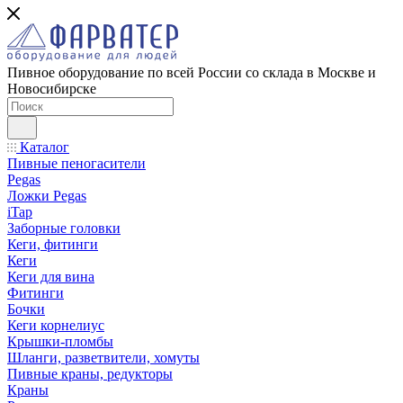
Пивное оборудование по всей России со склада в Москве и
Новосибирске
Каталог
Пивные пеногасители
Pegas
Ложки Pegas
iTap
Заборные головки
Кеги, фитинги
Кеги
Кеги для вина
Фитинги
Бочки
Кеги корнелиус
Крышки-пломбы
Шланги, разветвители, хомуты
Пивные краны, редукторы
Краны