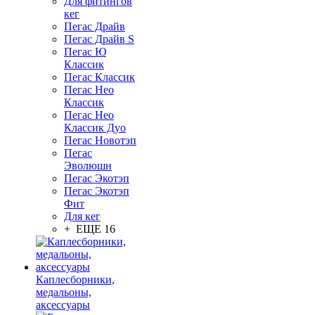
Для фитингов
кег
Пегас Драйв
Пегас Драйв S
Пегас Ю
Классик
Пегас Классик
Пегас Нео
Классик
Пегас Нео
Классик Дуо
Пегас Новотэп
Пегас
Эволюшн
Пегас Экотэп
Пегас Экотэп
Фит
Для кег
+ ЕЩЕ 16
Каплесборники,
медальоны,
аксессуары