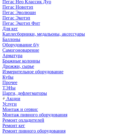
Пегас Нео Классик Дуо
Пегас Новотэп
Пегас Эволюшн
Пегас Экотэп
Пегас Экотэп Фит
Для кег
Каплесборники, медальоны, аксессуары
Баллоны
Оборудование б/у
Самогоноварение
Арматура
Бражные колонны
Дрожжи, сырье
Измерительное оборудование
Кубы
Прочее
ТЭНы
Царги, дефлегматоры
Акции
Услуги
Монтаж и сервис
Монтаж пивного оборудования
Ремонт охладителей
Ремонт кег
Ремонт пивного оборудования