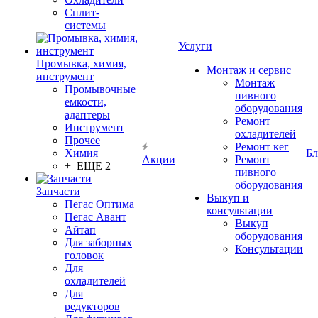
Сплит-
системы
Услуги
Промывка, химия,
Монтаж и сервис
инструмент
Монтаж
Промывочные
пивного
емкости,
оборудования
адаптеры
Ремонт
Инструмент
охладителей
Прочее
Ремонт кег
Химия
Бл
Акции
Ремонт
+ ЕЩЕ 2
пивного
оборудования
Запчасти
Выкуп и
Пегас Оптима
консультации
Пегас Авант
Выкуп
Айтап
оборудования
Для заборных
Консультации
головок
Для
охладителей
Для
редукторов