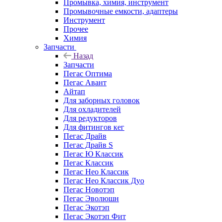
Промывка, химия, инструмент
Промывочные емкости, адаптеры
Инструмент
Прочее
Химия
Запчасти
Назад
Запчасти
Пегас Оптима
Пегас Авант
Айтап
Для заборных головок
Для охладителей
Для редукторов
Для фитингов кег
Пегас Драйв
Пегас Драйв S
Пегас Ю Классик
Пегас Классик
Пегас Нео Классик
Пегас Нео Классик Дуо
Пегас Новотэп
Пегас Эволюшн
Пегас Экотэп
Пегас Экотэп Фит