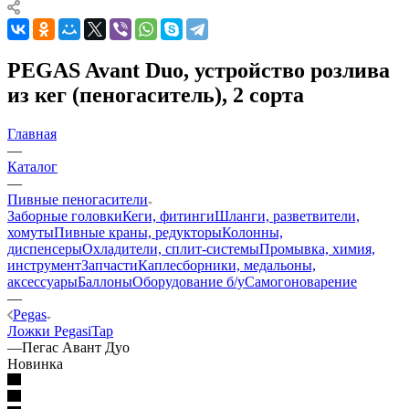
PEGAS Avant Duo, устройство розлива
из кег (пеногаситель), 2 сорта
Главная
—
Каталог
—
Пивные пеногасители
Заборные головки
Кеги, фитинги
Шланги, разветвители,
хомуты
Пивные краны, редукторы
Колонны,
диспенсеры
Охладители, сплит-системы
Промывка, химия,
инструмент
Запчасти
Каплесборники, медальоны,
аксессуары
Баллоны
Оборудование б/у
Самогоноварение
—
Pegas
Ложки Pegas
iTap
—
Пегас Авант Дуо
Новинка