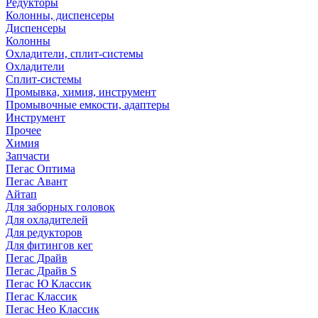
Редукторы
Колонны, диспенсеры
Диспенсеры
Колонны
Охладители, сплит-системы
Охладители
Сплит-системы
Промывка, химия, инструмент
Промывочные емкости, адаптеры
Инструмент
Прочее
Химия
Запчасти
Пегас Оптима
Пегас Авант
Айтап
Для заборных головок
Для охладителей
Для редукторов
Для фитингов кег
Пегас Драйв
Пегас Драйв S
Пегас Ю Классик
Пегас Классик
Пегас Нео Классик