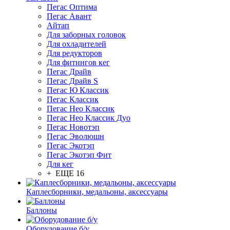
Пегас Оптима
Пегас Авант
Айтап
Для заборных головок
Для охладителей
Для редукторов
Для фитингов кег
Пегас Драйв
Пегас Драйв S
Пегас Ю Классик
Пегас Классик
Пегас Нео Классик
Пегас Нео Классик Дуо
Пегас Новотэп
Пегас Эволюшн
Пегас Экотэп
Пегас Экотэп Фит
Для кег
+ ЕЩЕ 16
Каплесборники, медальоны, аксессуары
Баллоны
Оборудование б/у