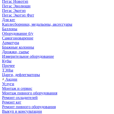
Пегас Новотэп
Пегас Эволюшн
Пегас Экотэп
Пегас Экотэп Фит
Для кег
Каплесборники, медальоны, аксессуары
Баллоны
Оборудование б/у
Самогоноварение
Арматура
Бражные колонны
Дрожжи, сырье
Измерительное оборудование
Кубы
Прочее
ТЭНы
Царги, дефлегматоры
Акции
Услуги
Монтаж и сервис
Монтаж пивного оборудования
Ремонт охладителей
Ремонт кег
Ремонт пивного оборудования
Выкуп и консультации