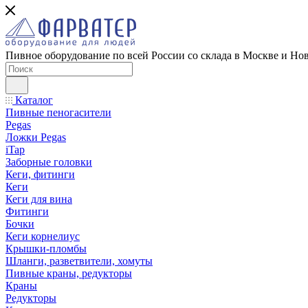
Пивное оборудование по всей России со склада в Москве и Но
Каталог
Пивные пеногасители
Pegas
Ложки Pegas
iTap
Заборные головки
Кеги, фитинги
Кеги
Кеги для вина
Фитинги
Бочки
Кеги корнелиус
Крышки-пломбы
Шланги, разветвители, хомуты
Пивные краны, редукторы
Краны
Редукторы