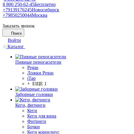
8 800 250-62-45
Бесплатно
+79139176245
Новосибирск
+79850250044
Москва
Заказать звонок
Поиск
Войти
Каталог
Пивные пеногасители
Pegas
Ложки Pegas
iTap
+ ЕЩЕ 1
Заборные головки
Кеги, фитинги
Кеги
Кеги для вина
Фитинги
Бочки
Кеги корнелиус