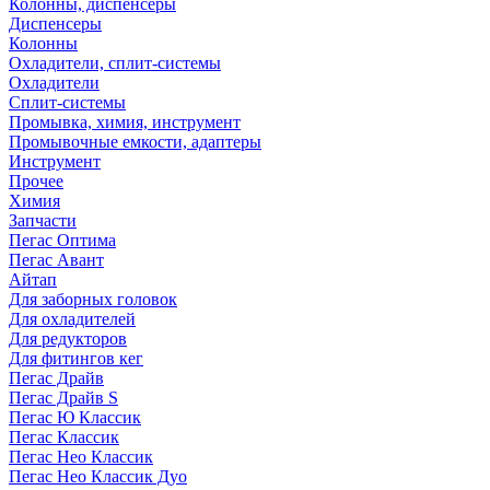
Колонны, диспенсеры
Диспенсеры
Колонны
Охладители, сплит-системы
Охладители
Сплит-системы
Промывка, химия, инструмент
Промывочные емкости, адаптеры
Инструмент
Прочее
Химия
Запчасти
Пегас Оптима
Пегас Авант
Айтап
Для заборных головок
Для охладителей
Для редукторов
Для фитингов кег
Пегас Драйв
Пегас Драйв S
Пегас Ю Классик
Пегас Классик
Пегас Нео Классик
Пегас Нео Классик Дуо