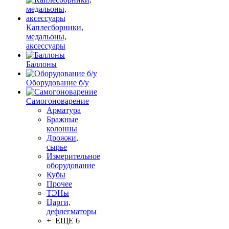
Каплесборники,
медальоны,
аксессуары
Баллоны
Оборудование б/у
Самогоноварение
Арматура
Бражные
колонны
Дрожжи,
сырье
Измерительное
оборудование
Кубы
Прочее
ТЭНы
Царги,
дефлегматоры
+ ЕЩЕ 6