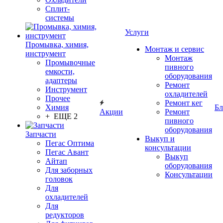
Сплит-
системы
Услуги
Промывка, химия,
Монтаж и сервис
инструмент
Монтаж
Промывочные
пивного
емкости,
оборудования
адаптеры
Ремонт
Инструмент
охладителей
Прочее
Ремонт кег
Химия
Бл
Акции
Ремонт
+ ЕЩЕ 2
пивного
оборудования
Запчасти
Выкуп и
Пегас Оптима
консультации
Пегас Авант
Выкуп
Айтап
оборудования
Для заборных
Консультации
головок
Для
охладителей
Для
редукторов