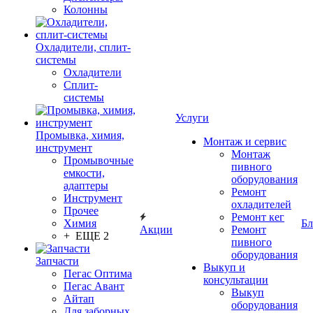
Колонны
Охладители, сплит-
системы
Охладители
Сплит-
системы
Услуги
Промывка, химия,
Монтаж и сервис
инструмент
Монтаж
Промывочные
пивного
емкости,
оборудования
адаптеры
Ремонт
Инструмент
охладителей
Прочее
Ремонт кег
Химия
Бл
Акции
Ремонт
+ ЕЩЕ 2
пивного
оборудования
Запчасти
Выкуп и
Пегас Оптима
консультации
Пегас Авант
Выкуп
Айтап
оборудования
Для заборных