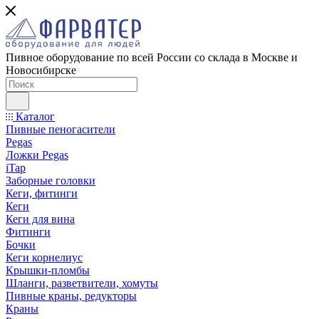
Пивное оборудование по всей России со склада в Москве и
Новосибирске
Каталог
Пивные пеногасители
Pegas
Ложки Pegas
iTap
Заборные головки
Кеги, фитинги
Кеги
Кеги для вина
Фитинги
Бочки
Кеги корнелиус
Крышки-пломбы
Шланги, разветвители, хомуты
Пивные краны, редукторы
Краны