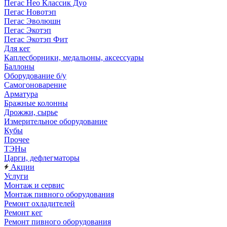
Пегас Нео Классик Дуо
Пегас Новотэп
Пегас Эволюшн
Пегас Экотэп
Пегас Экотэп Фит
Для кег
Каплесборники, медальоны, аксессуары
Баллоны
Оборудование б/у
Самогоноварение
Арматура
Бражные колонны
Дрожжи, сырье
Измерительное оборудование
Кубы
Прочее
ТЭНы
Царги, дефлегматоры
Акции
Услуги
Монтаж и сервис
Монтаж пивного оборудования
Ремонт охладителей
Ремонт кег
Ремонт пивного оборудования