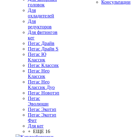
Консультации
головок
Для
охладителей
Для
редукторов
Для фитингов
кег
Пегас Драйв
Пегас Драйв S
Пегас Ю
Классик
Пегас Классик
Пегас Нео
Классик
Пегас Нео
Классик Дуо
Пегас Новотэп
Пегас
Эволюшн
Пегас Экотэп
Пегас Экотэп
Фит
Для кег
+ ЕЩЕ 16