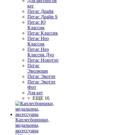
Для фитингов
кег
Пегас Драйв
Пегас Драйв S
Пегас Ю
Классик
Пегас Классик
Пегас Нео
Классик
Пегас Нео
Классик Дуо
Пегас Новотэп
Пегас
Эволюшн
Пегас Экотэп
Пегас Экотэп
Фит
Для кег
+ ЕЩЕ 16
Каплесборники,
медальоны,
аксессуары