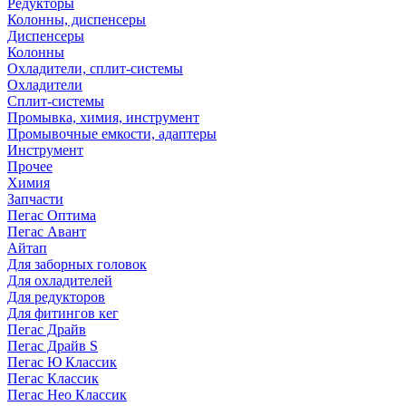
Редукторы
Колонны, диспенсеры
Диспенсеры
Колонны
Охладители, сплит-системы
Охладители
Сплит-системы
Промывка, химия, инструмент
Промывочные емкости, адаптеры
Инструмент
Прочее
Химия
Запчасти
Пегас Оптима
Пегас Авант
Айтап
Для заборных головок
Для охладителей
Для редукторов
Для фитингов кег
Пегас Драйв
Пегас Драйв S
Пегас Ю Классик
Пегас Классик
Пегас Нео Классик