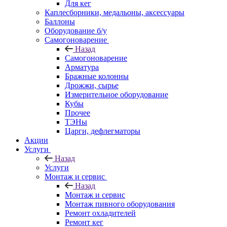
Для кег
Каплесборники, медальоны, аксессуары
Баллоны
Оборудование б/у
Самогоноварение
Назад
Самогоноварение
Арматура
Бражные колонны
Дрожжи, сырье
Измерительное оборудование
Кубы
Прочее
ТЭНы
Царги, дефлегматоры
Акции
Услуги
Назад
Услуги
Монтаж и сервис
Назад
Монтаж и сервис
Монтаж пивного оборудования
Ремонт охладителей
Ремонт кег