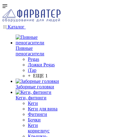
Каталог
Пивные
пеногасители
Pegas
Ложки Pegas
iTap
+ ЕЩЕ 1
Заборные головки
Кеги, фитинги
Кеги
Кеги для вина
Фитинги
Бочки
Кеги
корнелиус
Крышки-