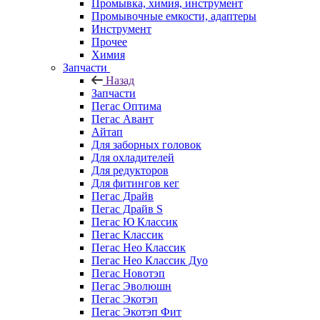
Промывка, химия, инструмент
Промывочные емкости, адаптеры
Инструмент
Прочее
Химия
Запчасти
Назад
Запчасти
Пегас Оптима
Пегас Авант
Айтап
Для заборных головок
Для охладителей
Для редукторов
Для фитингов кег
Пегас Драйв
Пегас Драйв S
Пегас Ю Классик
Пегас Классик
Пегас Нео Классик
Пегас Нео Классик Дуо
Пегас Новотэп
Пегас Эволюшн
Пегас Экотэп
Пегас Экотэп Фит