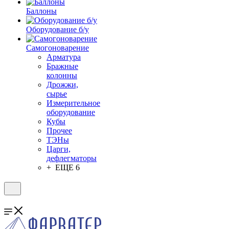
Баллоны
Оборудование б/у
Самогоноварение
Арматура
Бражные
колонны
Дрожжи,
сырье
Измерительное
оборудование
Кубы
Прочее
ТЭНы
Царги,
дефлегматоры
+ ЕЩЕ 6