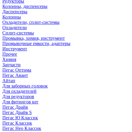
Редукторы
Колонны, диспенсеры
Диспенсеры
Колонны
Охладители, сплит-системы
Охладители
Сплит-системы
Промывка, химия, инструмент
Промывочные емкости, адаптеры
Инструмент
Прочее
Химия
Запчасти
Пегас Оптима
Пегас Авант
Айтап
Для заборных головок
Для охладителей
Для редукторов
Для фитингов кег
Пегас Драйв
Пегас Драйв S
Пегас Ю Классик
Пегас Классик
Пегас Нео Классик