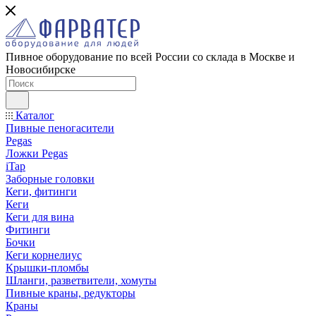
Пивное оборудование по всей России со склада в Москве и
Новосибирске
Каталог
Пивные пеногасители
Pegas
Ложки Pegas
iTap
Заборные головки
Кеги, фитинги
Кеги
Кеги для вина
Фитинги
Бочки
Кеги корнелиус
Крышки-пломбы
Шланги, разветвители, хомуты
Пивные краны, редукторы
Краны