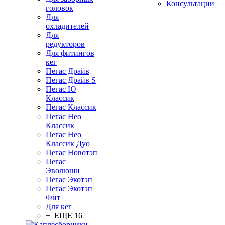
Консультации
головок
Для
охладителей
Для
редукторов
Для фитингов
кег
Пегас Драйв
Пегас Драйв S
Пегас Ю
Классик
Пегас Классик
Пегас Нео
Классик
Пегас Нео
Классик Дуо
Пегас Новотэп
Пегас
Эволюшн
Пегас Экотэп
Пегас Экотэп
Фит
Для кег
+ ЕЩЕ 16