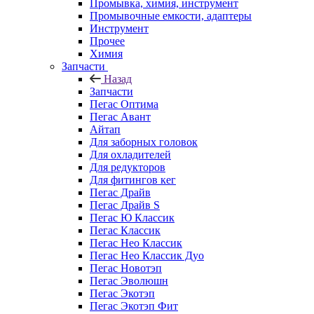
Промывка, химия, инструмент
Промывочные емкости, адаптеры
Инструмент
Прочее
Химия
Запчасти
Назад
Запчасти
Пегас Оптима
Пегас Авант
Айтап
Для заборных головок
Для охладителей
Для редукторов
Для фитингов кег
Пегас Драйв
Пегас Драйв S
Пегас Ю Классик
Пегас Классик
Пегас Нео Классик
Пегас Нео Классик Дуо
Пегас Новотэп
Пегас Эволюшн
Пегас Экотэп
Пегас Экотэп Фит