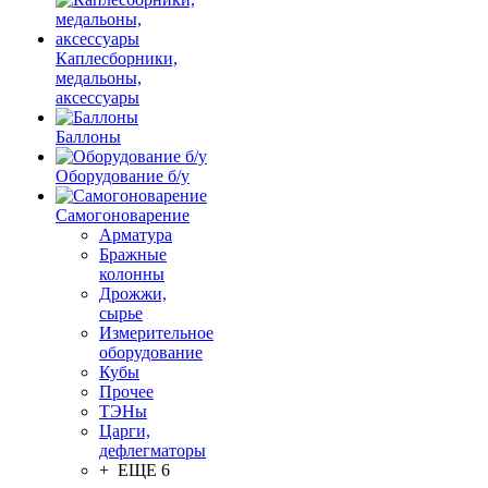
Каплесборники,
медальоны,
аксессуары
Баллоны
Оборудование б/у
Самогоноварение
Арматура
Бражные
колонны
Дрожжи,
сырье
Измерительное
оборудование
Кубы
Прочее
ТЭНы
Царги,
дефлегматоры
+ ЕЩЕ 6