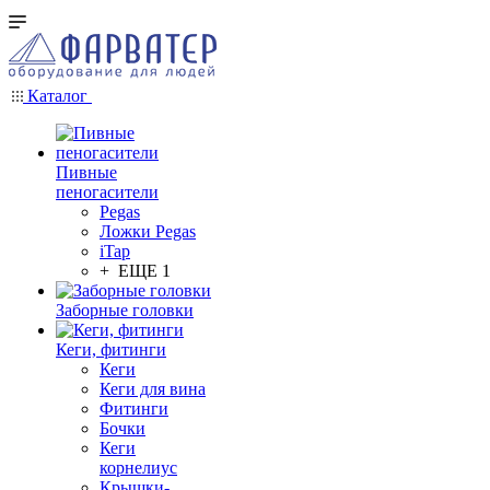
Каталог
Пивные
пеногасители
Pegas
Ложки Pegas
iTap
+ ЕЩЕ 1
Заборные головки
Кеги, фитинги
Кеги
Кеги для вина
Фитинги
Бочки
Кеги
корнелиус
Крышки-