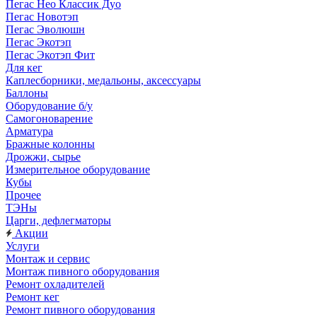
Пегас Нео Классик Дуо
Пегас Новотэп
Пегас Эволюшн
Пегас Экотэп
Пегас Экотэп Фит
Для кег
Каплесборники, медальоны, аксессуары
Баллоны
Оборудование б/у
Самогоноварение
Арматура
Бражные колонны
Дрожжи, сырье
Измерительное оборудование
Кубы
Прочее
ТЭНы
Царги, дефлегматоры
Акции
Услуги
Монтаж и сервис
Монтаж пивного оборудования
Ремонт охладителей
Ремонт кег
Ремонт пивного оборудования