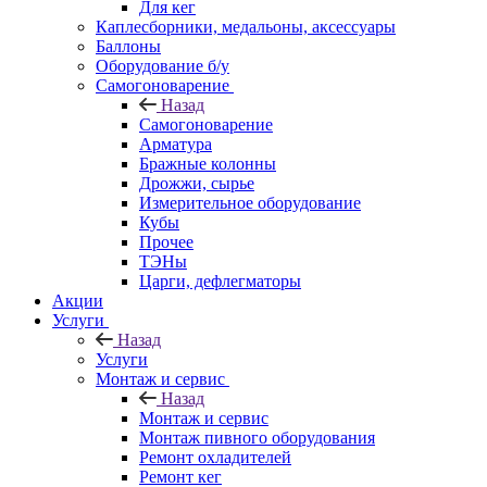
Для кег
Каплесборники, медальоны, аксессуары
Баллоны
Оборудование б/у
Самогоноварение
Назад
Самогоноварение
Арматура
Бражные колонны
Дрожжи, сырье
Измерительное оборудование
Кубы
Прочее
ТЭНы
Царги, дефлегматоры
Акции
Услуги
Назад
Услуги
Монтаж и сервис
Назад
Монтаж и сервис
Монтаж пивного оборудования
Ремонт охладителей
Ремонт кег