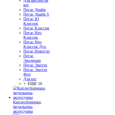
Для фитингов
кег
Пегас Драйв
Пегас Драйв S
Пегас Ю
Классик
Пегас Классик
Пегас Нео
Классик
Пегас Нео
Классик Дуо
Пегас Новотэп
Пегас
Эволюшн
Пегас Экотэп
Пегас Экотэп
Фит
Для кег
+ ЕЩЕ 16
Каплесборники,
медальоны,
аксессуары