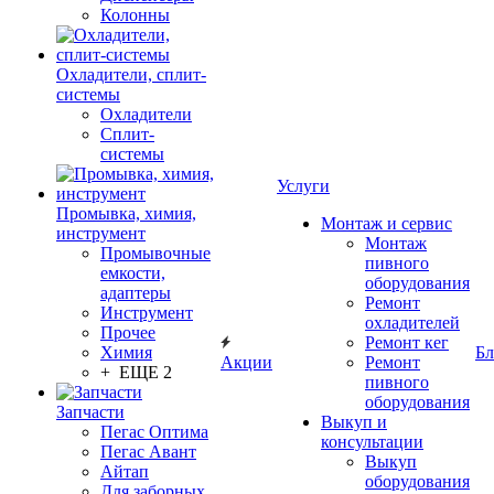
Колонны
Охладители, сплит-
системы
Охладители
Сплит-
системы
Услуги
Промывка, химия,
Монтаж и сервис
инструмент
Монтаж
Промывочные
пивного
емкости,
оборудования
адаптеры
Ремонт
Инструмент
охладителей
Прочее
Ремонт кег
Химия
Бл
Акции
Ремонт
+ ЕЩЕ 2
пивного
оборудования
Запчасти
Выкуп и
Пегас Оптима
консультации
Пегас Авант
Выкуп
Айтап
оборудования
Для заборных