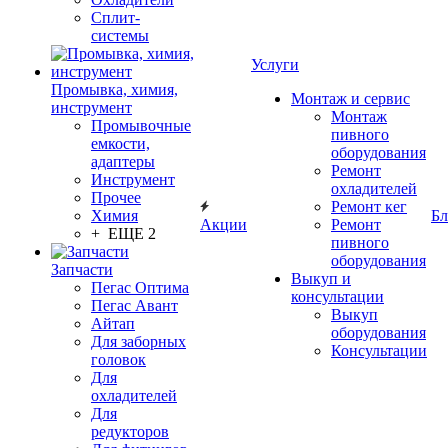
Сплит-
системы
Услуги
Промывка, химия,
Монтаж и сервис
инструмент
Монтаж
Промывочные
пивного
емкости,
оборудования
адаптеры
Ремонт
Инструмент
охладителей
Прочее
Ремонт кег
Химия
Бл
Акции
Ремонт
+ ЕЩЕ 2
пивного
оборудования
Запчасти
Выкуп и
Пегас Оптима
консультации
Пегас Авант
Выкуп
Айтап
оборудования
Для заборных
Консультации
головок
Для
охладителей
Для
редукторов