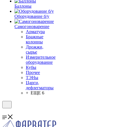
Баллоны
Оборудование б/у
Самогоноварение
Арматура
Бражные
колонны
Дрожжи,
сырье
Измерительное
оборудование
Кубы
Прочее
ТЭНы
Царги,
дефлегматоры
+ ЕЩЕ 6