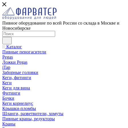
Пивное оборудование по всей России со склада в Москве и
Новосибирске
Каталог
Пивные пеногасители
Pegas
Ложки Pegas
iTap
Заборные головки
Кеги, фитинги
Кеги
Кеги для вина
Фитинги
Бочки
Кеги корнелиус
Крышки-пломбы
Шланги, разветвители, хомуты
Пивные краны, редукторы
Краны