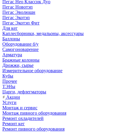
Пегас Нео Классик Дуо
Пегас Новотэп
Пегас Эволюшн
Пегас Экотэп
Пегас Экотэп Фит
Для кег
Каплесборники, медальоны, аксессуары
Баллоны
Оборудование б/у
Самогоноварение
Арматура
Бражные колонны
Дрожжи, сырье
Измерительное оборудование
Кубы
Прочее
ТЭНы
Царги, дефлегматоры
Акции
Услуги
Монтаж и сервис
Монтаж пивного оборудования
Ремонт охладителей
Ремонт кег
Ремонт пивного оборудования