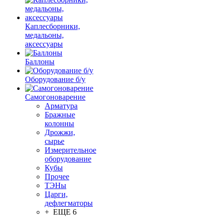
Каплесборники,
медальоны,
аксессуары
Баллоны
Оборудование б/у
Самогоноварение
Арматура
Бражные
колонны
Дрожжи,
сырье
Измерительное
оборудование
Кубы
Прочее
ТЭНы
Царги,
дефлегматоры
+ ЕЩЕ 6