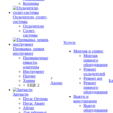
Колонны
Охладители, сплит-
системы
Охладители
Сплит-
системы
Услуги
Промывка, химия,
Монтаж и сервис
инструмент
Монтаж
Промывочные
пивного
емкости,
оборудования
адаптеры
Ремонт
Инструмент
охладителей
Прочее
Ремонт кег
Химия
Бл
Акции
Ремонт
+ ЕЩЕ 2
пивного
оборудования
Запчасти
Выкуп и
Пегас Оптима
консультации
Пегас Авант
Выкуп
Айтап
оборудования
Для заборных