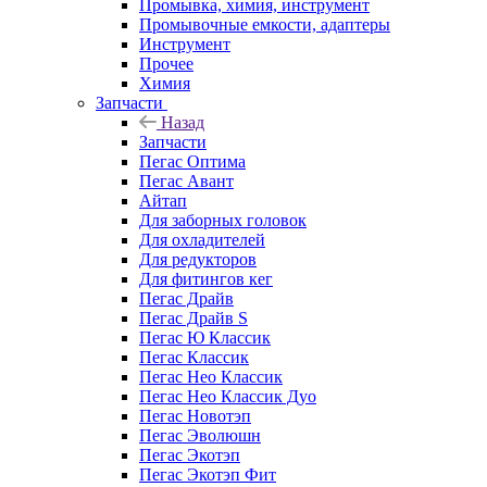
Промывка, химия, инструмент
Промывочные емкости, адаптеры
Инструмент
Прочее
Химия
Запчасти
Назад
Запчасти
Пегас Оптима
Пегас Авант
Айтап
Для заборных головок
Для охладителей
Для редукторов
Для фитингов кег
Пегас Драйв
Пегас Драйв S
Пегас Ю Классик
Пегас Классик
Пегас Нео Классик
Пегас Нео Классик Дуо
Пегас Новотэп
Пегас Эволюшн
Пегас Экотэп
Пегас Экотэп Фит