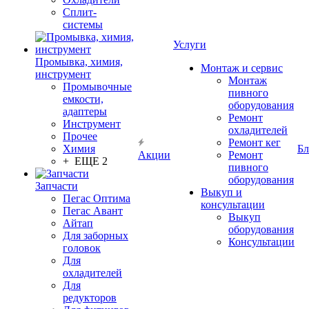
Сплит-
системы
Услуги
Промывка, химия,
Монтаж и сервис
инструмент
Монтаж
Промывочные
пивного
емкости,
оборудования
адаптеры
Ремонт
Инструмент
охладителей
Прочее
Ремонт кег
Химия
Бл
Акции
Ремонт
+ ЕЩЕ 2
пивного
оборудования
Запчасти
Выкуп и
Пегас Оптима
консультации
Пегас Авант
Выкуп
Айтап
оборудования
Для заборных
Консультации
головок
Для
охладителей
Для
редукторов