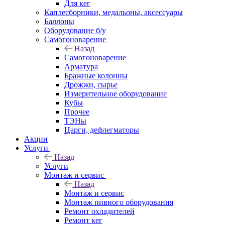
Для кег
Каплесборники, медальоны, аксессуары
Баллоны
Оборудование б/у
Самогоноварение
Назад
Самогоноварение
Арматура
Бражные колонны
Дрожжи, сырье
Измерительное оборудование
Кубы
Прочее
ТЭНы
Царги, дефлегматоры
Акции
Услуги
Назад
Услуги
Монтаж и сервис
Назад
Монтаж и сервис
Монтаж пивного оборудования
Ремонт охладителей
Ремонт кег