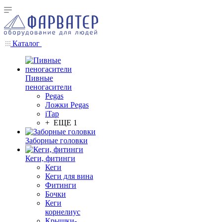
Каталог
Пивные
пеногасители
Pegas
Ложки Pegas
iTap
+ ЕЩЕ 1
Заборные головки
Кеги, фитинги
Кеги
Кеги для вина
Фитинги
Бочки
Кеги
корнелиус
Крышки-