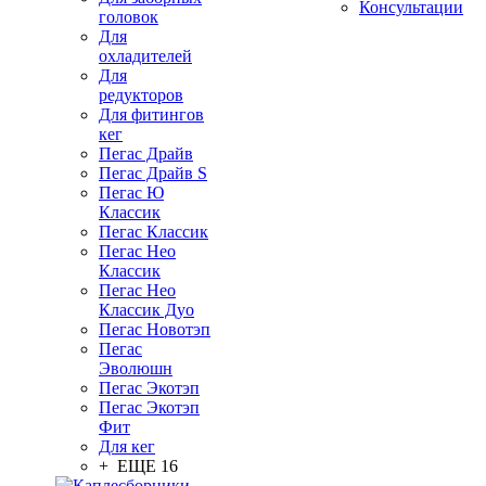
Консультации
головок
Для
охладителей
Для
редукторов
Для фитингов
кег
Пегас Драйв
Пегас Драйв S
Пегас Ю
Классик
Пегас Классик
Пегас Нео
Классик
Пегас Нео
Классик Дуо
Пегас Новотэп
Пегас
Эволюшн
Пегас Экотэп
Пегас Экотэп
Фит
Для кег
+ ЕЩЕ 16