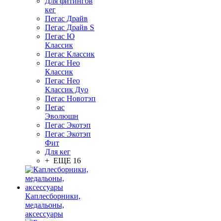
Для фитингов
кег
Пегас Драйв
Пегас Драйв S
Пегас Ю
Классик
Пегас Классик
Пегас Нео
Классик
Пегас Нео
Классик Дуо
Пегас Новотэп
Пегас
Эволюшн
Пегас Экотэп
Пегас Экотэп
Фит
Для кег
+ ЕЩЕ 16
Каплесборники,
медальоны,
аксессуары