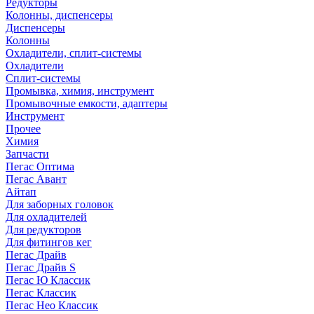
Редукторы
Колонны, диспенсеры
Диспенсеры
Колонны
Охладители, сплит-системы
Охладители
Сплит-системы
Промывка, химия, инструмент
Промывочные емкости, адаптеры
Инструмент
Прочее
Химия
Запчасти
Пегас Оптима
Пегас Авант
Айтап
Для заборных головок
Для охладителей
Для редукторов
Для фитингов кег
Пегас Драйв
Пегас Драйв S
Пегас Ю Классик
Пегас Классик
Пегас Нео Классик