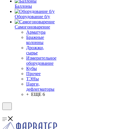
Баллоны
Оборудование б/у
Самогоноварение
Арматура
Бражные
колонны
Дрожжи,
сырье
Измерительное
оборудование
Кубы
Прочее
ТЭНы
Царги,
дефлегматоры
+ ЕЩЕ 6