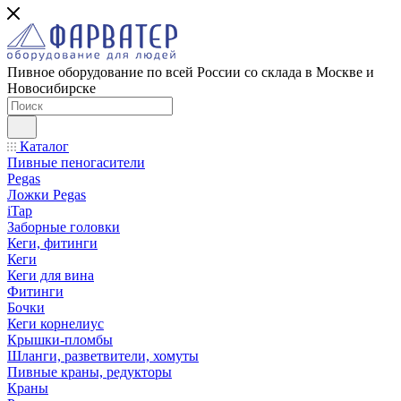
Пивное оборудование по всей России со склада в Москве и
Новосибирске
Каталог
Пивные пеногасители
Pegas
Ложки Pegas
iTap
Заборные головки
Кеги, фитинги
Кеги
Кеги для вина
Фитинги
Бочки
Кеги корнелиус
Крышки-пломбы
Шланги, разветвители, хомуты
Пивные краны, редукторы
Краны