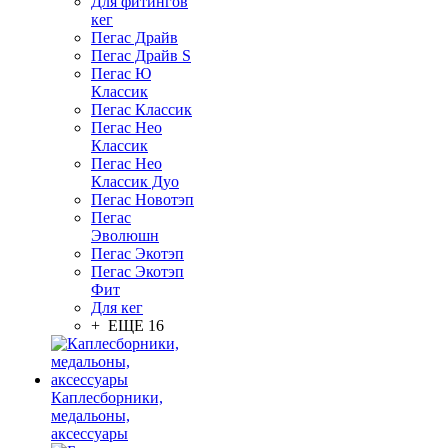
Для фитингов
кег
Пегас Драйв
Пегас Драйв S
Пегас Ю
Классик
Пегас Классик
Пегас Нео
Классик
Пегас Нео
Классик Дуо
Пегас Новотэп
Пегас
Эволюшн
Пегас Экотэп
Пегас Экотэп
Фит
Для кег
+ ЕЩЕ 16
Каплесборники,
медальоны,
аксессуары