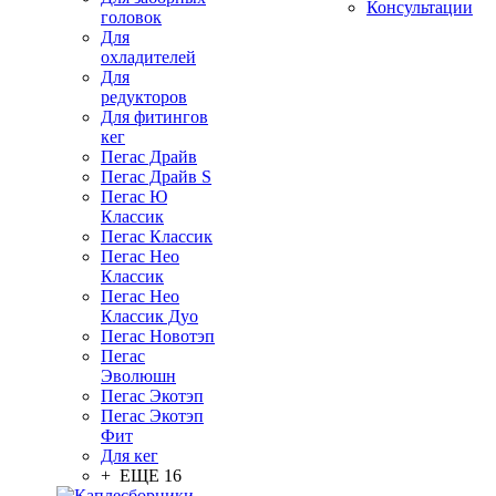
Консультации
головок
Для
охладителей
Для
редукторов
Для фитингов
кег
Пегас Драйв
Пегас Драйв S
Пегас Ю
Классик
Пегас Классик
Пегас Нео
Классик
Пегас Нео
Классик Дуо
Пегас Новотэп
Пегас
Эволюшн
Пегас Экотэп
Пегас Экотэп
Фит
Для кег
+ ЕЩЕ 16