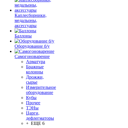
Каплесборники,
медальоны,
аксессуары
Баллоны
Оборудование б/у
Самогоноварение
Арматура
Бражные
колонны
Дрожжи,
сырье
Измерительное
оборудование
Кубы
Прочее
ТЭНы
Царги,
дефлегматоры
+ ЕЩЕ 6