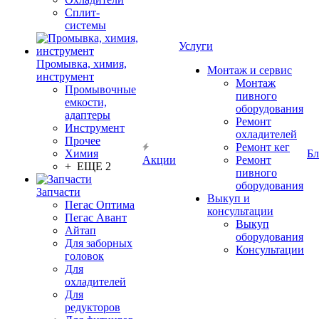
Сплит-
системы
Услуги
Промывка, химия,
Монтаж и сервис
инструмент
Монтаж
Промывочные
пивного
емкости,
оборудования
адаптеры
Ремонт
Инструмент
охладителей
Прочее
Ремонт кег
Химия
Бл
Акции
Ремонт
+ ЕЩЕ 2
пивного
оборудования
Запчасти
Выкуп и
Пегас Оптима
консультации
Пегас Авант
Выкуп
Айтап
оборудования
Для заборных
Консультации
головок
Для
охладителей
Для
редукторов