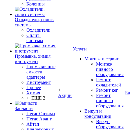
Колонны
Охладители, сплит-
системы
Охладители
Сплит-
системы
Услуги
Промывка, химия,
Монтаж и сервис
инструмент
Монтаж
Промывочные
пивного
емкости,
оборудования
адаптеры
Ремонт
Инструмент
охладителей
Прочее
Ремонт кег
Химия
Бл
Акции
Ремонт
+ ЕЩЕ 2
пивного
оборудования
Запчасти
Выкуп и
Пегас Оптима
консультации
Пегас Авант
Выкуп
Айтап
оборудования
Для заборных