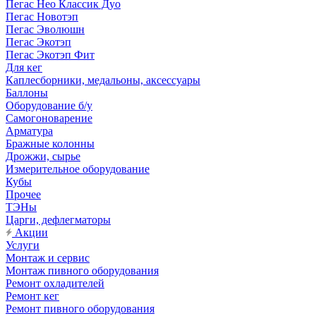
Пегас Нео Классик Дуо
Пегас Новотэп
Пегас Эволюшн
Пегас Экотэп
Пегас Экотэп Фит
Для кег
Каплесборники, медальоны, аксессуары
Баллоны
Оборудование б/у
Самогоноварение
Арматура
Бражные колонны
Дрожжи, сырье
Измерительное оборудование
Кубы
Прочее
ТЭНы
Царги, дефлегматоры
Акции
Услуги
Монтаж и сервис
Монтаж пивного оборудования
Ремонт охладителей
Ремонт кег
Ремонт пивного оборудования