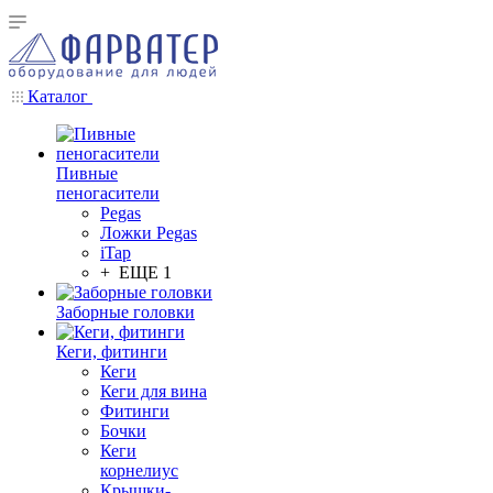
Каталог
Пивные
пеногасители
Pegas
Ложки Pegas
iTap
+ ЕЩЕ 1
Заборные головки
Кеги, фитинги
Кеги
Кеги для вина
Фитинги
Бочки
Кеги
корнелиус
Крышки-