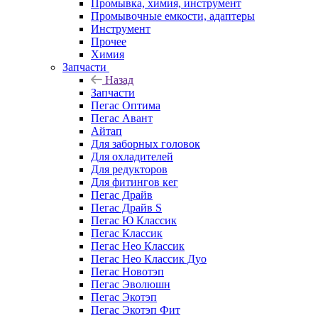
Промывка, химия, инструмент
Промывочные емкости, адаптеры
Инструмент
Прочее
Химия
Запчасти
Назад
Запчасти
Пегас Оптима
Пегас Авант
Айтап
Для заборных головок
Для охладителей
Для редукторов
Для фитингов кег
Пегас Драйв
Пегас Драйв S
Пегас Ю Классик
Пегас Классик
Пегас Нео Классик
Пегас Нео Классик Дуо
Пегас Новотэп
Пегас Эволюшн
Пегас Экотэп
Пегас Экотэп Фит