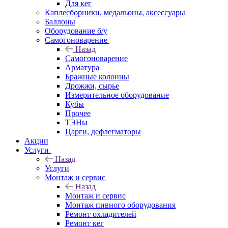
Для кег
Каплесборники, медальоны, аксессуары
Баллоны
Оборудование б/у
Самогоноварение
Назад
Самогоноварение
Арматура
Бражные колонны
Дрожжи, сырье
Измерительное оборудование
Кубы
Прочее
ТЭНы
Царги, дефлегматоры
Акции
Услуги
Назад
Услуги
Монтаж и сервис
Назад
Монтаж и сервис
Монтаж пивного оборудования
Ремонт охладителей
Ремонт кег