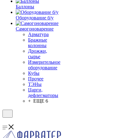
Баллоны
Оборудование б/у
Самогоноварение
Арматура
Бражные
колонны
Дрожжи,
сырье
Измерительное
оборудование
Кубы
Прочее
ТЭНы
Царги,
дефлегматоры
+ ЕЩЕ 6