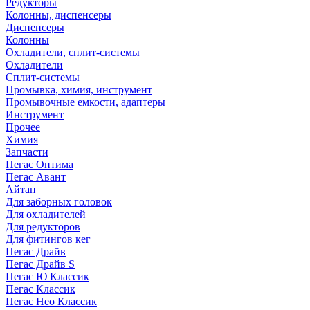
Редукторы
Колонны, диспенсеры
Диспенсеры
Колонны
Охладители, сплит-системы
Охладители
Сплит-системы
Промывка, химия, инструмент
Промывочные емкости, адаптеры
Инструмент
Прочее
Химия
Запчасти
Пегас Оптима
Пегас Авант
Айтап
Для заборных головок
Для охладителей
Для редукторов
Для фитингов кег
Пегас Драйв
Пегас Драйв S
Пегас Ю Классик
Пегас Классик
Пегас Нео Классик