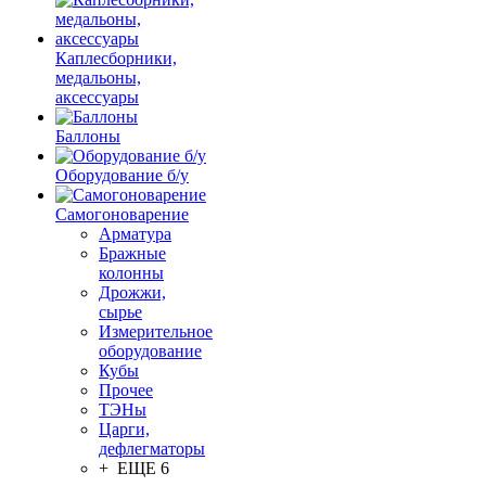
Каплесборники,
медальоны,
аксессуары
Баллоны
Оборудование б/у
Самогоноварение
Арматура
Бражные
колонны
Дрожжи,
сырье
Измерительное
оборудование
Кубы
Прочее
ТЭНы
Царги,
дефлегматоры
+ ЕЩЕ 6