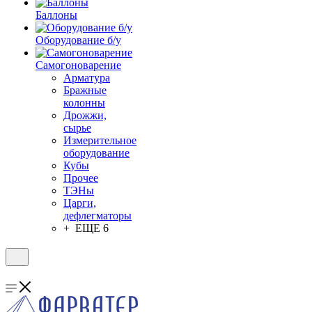
Баллоны
Оборудование б/у
Самогоноварение
Арматура
Бражные
колонны
Дрожжи,
сырье
Измерительное
оборудование
Кубы
Прочее
ТЭНы
Царги,
дефлегматоры
+ ЕЩЕ 6