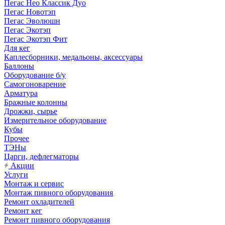
Пегас Нео Классик Дуо
Пегас Новотэп
Пегас Эволюшн
Пегас Экотэп
Пегас Экотэп Фит
Для кег
Каплесборники, медальоны, аксессуары
Баллоны
Оборудование б/у
Самогоноварение
Арматура
Бражные колонны
Дрожжи, сырье
Измерительное оборудование
Кубы
Прочее
ТЭНы
Царги, дефлегматоры
Акции
Услуги
Монтаж и сервис
Монтаж пивного оборудования
Ремонт охладителей
Ремонт кег
Ремонт пивного оборудования