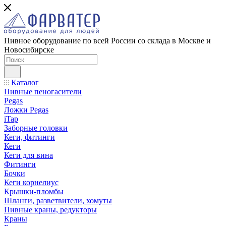
Пивное оборудование по всей России со склада в Москве и
Новосибирске
Каталог
Пивные пеногасители
Pegas
Ложки Pegas
iTap
Заборные головки
Кеги, фитинги
Кеги
Кеги для вина
Фитинги
Бочки
Кеги корнелиус
Крышки-пломбы
Шланги, разветвители, хомуты
Пивные краны, редукторы
Краны