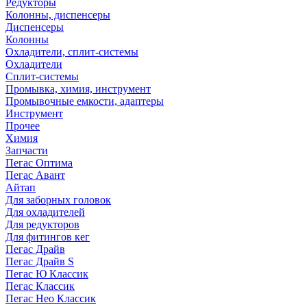
Редукторы
Колонны, диспенсеры
Диспенсеры
Колонны
Охладители, сплит-системы
Охладители
Сплит-системы
Промывка, химия, инструмент
Промывочные емкости, адаптеры
Инструмент
Прочее
Химия
Запчасти
Пегас Оптима
Пегас Авант
Айтап
Для заборных головок
Для охладителей
Для редукторов
Для фитингов кег
Пегас Драйв
Пегас Драйв S
Пегас Ю Классик
Пегас Классик
Пегас Нео Классик