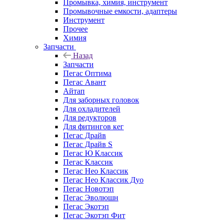
Промывка, химия, инструмент
Промывочные емкости, адаптеры
Инструмент
Прочее
Химия
Запчасти
Назад
Запчасти
Пегас Оптима
Пегас Авант
Айтап
Для заборных головок
Для охладителей
Для редукторов
Для фитингов кег
Пегас Драйв
Пегас Драйв S
Пегас Ю Классик
Пегас Классик
Пегас Нео Классик
Пегас Нео Классик Дуо
Пегас Новотэп
Пегас Эволюшн
Пегас Экотэп
Пегас Экотэп Фит