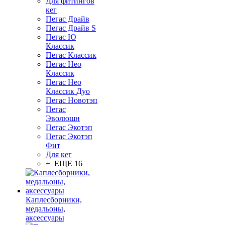
Для фитингов
кег
Пегас Драйв
Пегас Драйв S
Пегас Ю
Классик
Пегас Классик
Пегас Нео
Классик
Пегас Нео
Классик Дуо
Пегас Новотэп
Пегас
Эволюшн
Пегас Экотэп
Пегас Экотэп
Фит
Для кег
+ ЕЩЕ 16
Каплесборники,
медальоны,
аксессуары