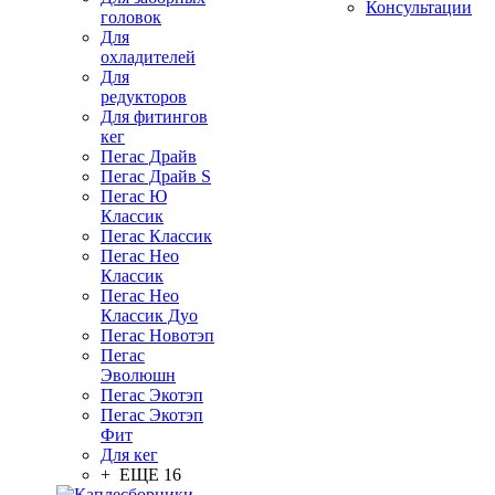
Консультации
головок
Для
охладителей
Для
редукторов
Для фитингов
кег
Пегас Драйв
Пегас Драйв S
Пегас Ю
Классик
Пегас Классик
Пегас Нео
Классик
Пегас Нео
Классик Дуо
Пегас Новотэп
Пегас
Эволюшн
Пегас Экотэп
Пегас Экотэп
Фит
Для кег
+ ЕЩЕ 16