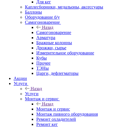
Для кег
Каплесборники, медальоны, аксессуары
Баллоны
Оборудование б/у
Самогоноварение
Назад
Самогоноварение
Арматура
Бражные колонны
Дрожжи, сырье
Измерительное оборудование
Кубы
Прочее
ТЭНы
Царги, дефлегматоры
Акции
Услуги
Назад
Услуги
Монтаж и сервис
Назад
Монтаж и сервис
Монтаж пивного оборудования
Ремонт охладителей
Ремонт кег