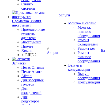
Сплит-
системы
Услуги
Промывка, химия,
Монтаж и сервис
инструмент
Монтаж
Промывочные
пивного
емкости,
оборудования
адаптеры
Ремонт
Инструмент
охладителей
Прочее
Ремонт кег
Химия
Бл
Акции
Ремонт
+ ЕЩЕ 2
пивного
оборудования
Запчасти
Выкуп и
Пегас Оптима
консультации
Пегас Авант
Выкуп
Айтап
оборудования
Для заборных
Консультации
головок
Для
охладителей
Для
редукторов