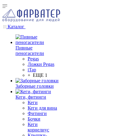
Каталог
Пивные
пеногасители
Pegas
Ложки Pegas
iTap
+ ЕЩЕ 1
Заборные головки
Кеги, фитинги
Кеги
Кеги для вина
Фитинги
Бочки
Кеги
корнелиус
Крышки-