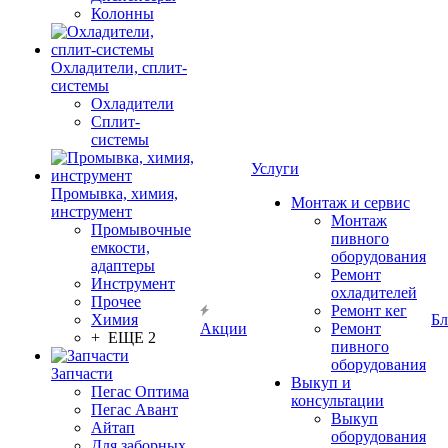
Колонны
Охладители, сплит-
системы
Охладители
Сплит-
системы
Услуги
Промывка, химия,
Монтаж и сервис
инструмент
Монтаж
Промывочные
пивного
емкости,
оборудования
адаптеры
Ремонт
Инструмент
охладителей
Прочее
Ремонт кег
Химия
Бл
Акции
Ремонт
+ ЕЩЕ 2
пивного
оборудования
Запчасти
Выкуп и
Пегас Оптима
консультации
Пегас Авант
Выкуп
Айтап
оборудования
Для заборных